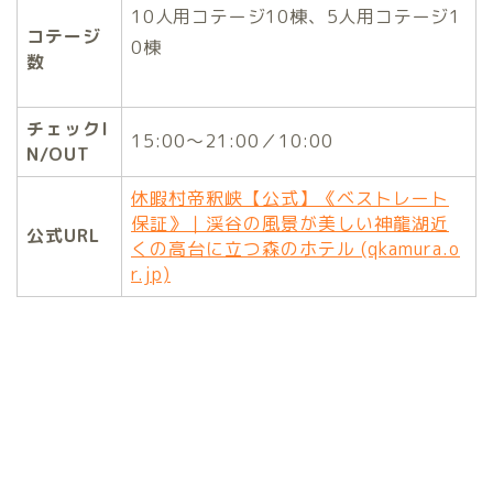
10人用コテージ10棟、5人用コテージ1
コテージ
0棟
数
チェックI
15:00～21:00／10:00
N/OUT
休暇村帝釈峡【公式】《ベストレート
保証》｜渓谷の風景が美しい神龍湖近
公式URL
くの高台に立つ森のホテル (qkamura.o
r.jp)