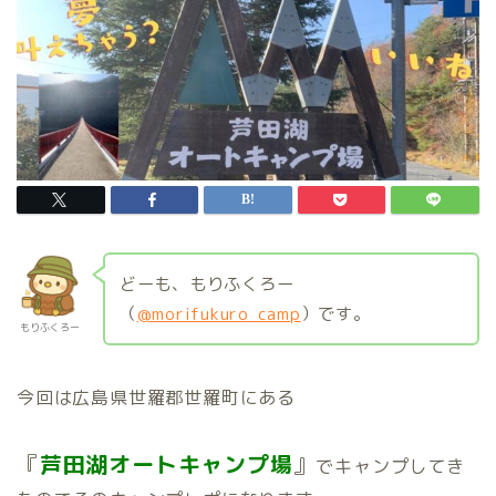
どーも、もりふくろー
（
@morifukuro_camp
）です。
もりふくろー
今回は広島県世羅郡世羅町にある
『
芦田湖オートキャンプ場
』
でキャンプしてき