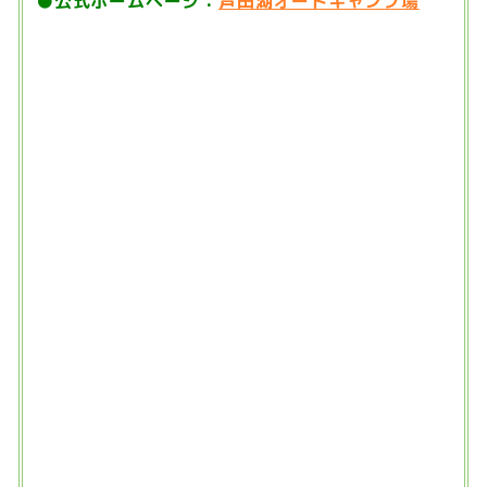
●
公式ホームページ：
芦田湖オートキャンプ場