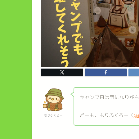
キャンプ日は雨になりが
どーも、もりふくろー（
@
もりふくろー