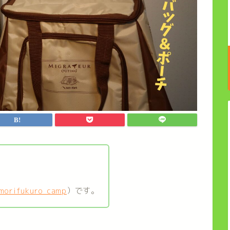
ち
morifukuro_camp
）です。