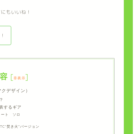
アにもいいね！
い！
容
[
]
非表示
テンマクデザイン）
？
表するギア
ォート ソロ
.TC“焚き火”バージョン