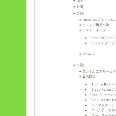
場所
外観
１階
Tasso UL / タッソUL
キャンプ用品小物
テント・タープ
「Inner 1522/
「システムタープ ペ
アパレル
２階
テント組立てサービス
展示商品
『Shanty R/シ
『Stacy Fald
『Facil / ファシ
『Twin Cresta
『ツーアングルチ
『ロールテーブル
『ロールテーブル