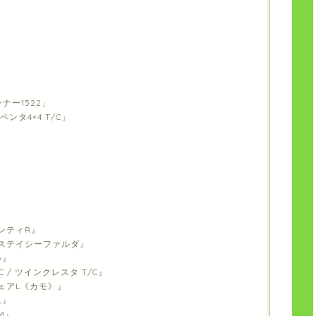
インナー1522」
ンタ4×4 T/C」
ャンティR』
a / ステイシーファルダ』
ル』
 T/C / ツインクレスタ T/C』
ェアL《カモ》』
L』
M』