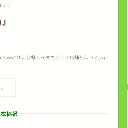
ョップ
島
』
ogawaの新たな魅力を発見できる店舗となっている
ろい！
 基本情報