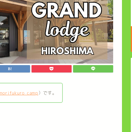
morifukuro_camp
）です。