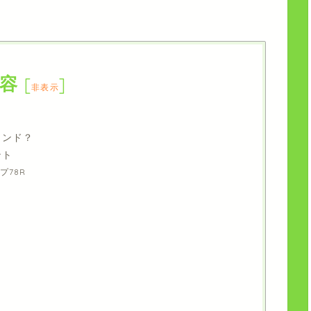
容
[
]
非表示
ランド？
ント
プ78R