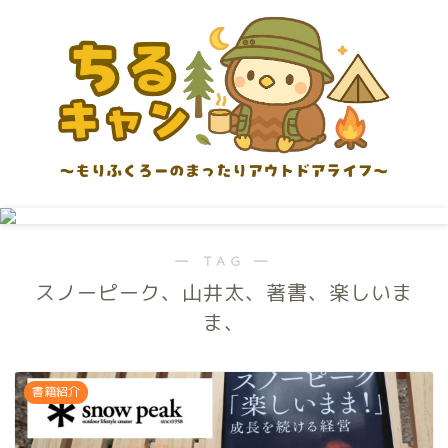
― TAG ―
スノーピーク、山井太、著書、楽しいま
ま、
書籍紹介