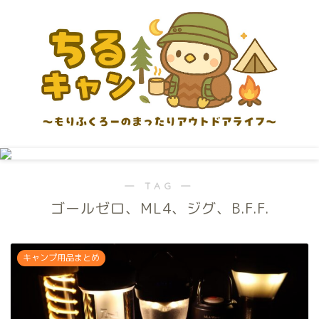
― TAG ―
ゴールゼロ、ML4、ジグ、B.F.F.
キャンプ用品まとめ